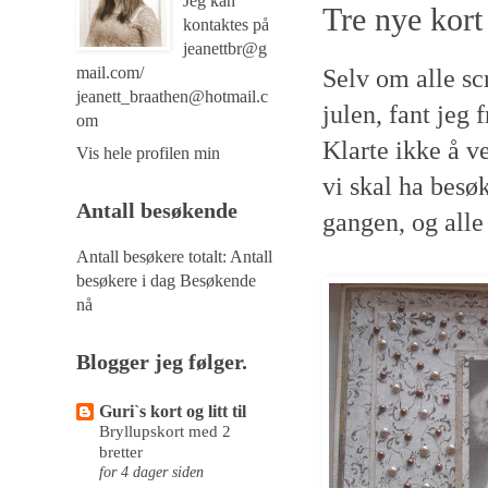
Jeg kan
Tre nye kort
kontaktes på
jeanettbr@g
mail.com/
Selv om alle sc
jeanett_braathen@hotmail.c
julen, fant jeg 
om
Klarte ikke å ve
Vis hele profilen min
vi skal ha besøk
Antall besøkende
gangen, og alle 
Antall besøkere totalt:
Antall
besøkere i dag
Besøkende
nå
Blogger jeg følger.
Guri`s kort og litt til
Bryllupskort med 2
bretter
for 4 dager siden