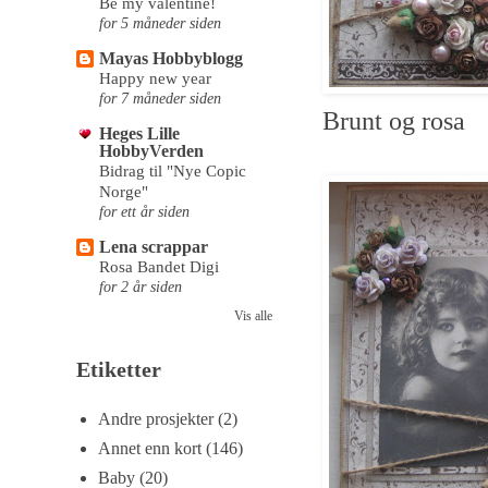
Be my valentine!
for 5 måneder siden
Mayas Hobbyblogg
Happy new year
for 7 måneder siden
Brunt og rosa
Heges Lille
HobbyVerden
Bidrag til "Nye Copic
Norge"
for ett år siden
Lena scrappar
Rosa Bandet Digi
for 2 år siden
Vis alle
Etiketter
Andre prosjekter
(2)
Annet enn kort
(146)
Baby
(20)