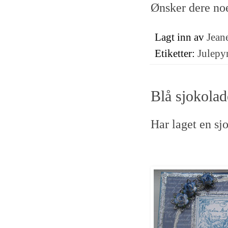
Ønsker dere noen
Lagt inn av
Jeane
Etiketter:
Julepy
Blå sjokolad
Har laget en sj