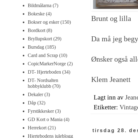
Bildmålarna
(7)
Bokeske
(4)
Brunt og lilla
Bokser og esker
(150)
Bordkort
(8)
Da må jeg begyn
Bryllupskort
(29)
Bursdag
(185)
Card and Scrap
(10)
Ønsker også all
CopicMarkerNorge
(2)
DT- Hjerteboden
(34)
Klem Jeanett
DT- Nordsalten
hobbyklubb
(70)
Dekaler
(3)
Lagt inn av
Jeane
Dåp
(32)
Etiketter:
Vintag
Fyrstikkesker
(3)
GD Kort o Mania
(4)
Herrekort
(21)
tirsdag 28. d
Hjertebodens juleblogg