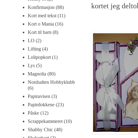
kortet jeg delto
Konfirmasjon
(88)
Kort med tekst
(11)
Kort o Mania
(16)
Kort til barn
(8)
LO
(2)
Lifting
(4)
Lolipopkort
(1)
Lys
(5)
Magnolia
(80)
Nordsalten Hobbyklubb
(6)
Papiravisen
(3)
Papirdokkene
(23)
Påske
(12)
Scrappekammeret
(10)
Shabby Chic
(48)
Shakerkort
(2)