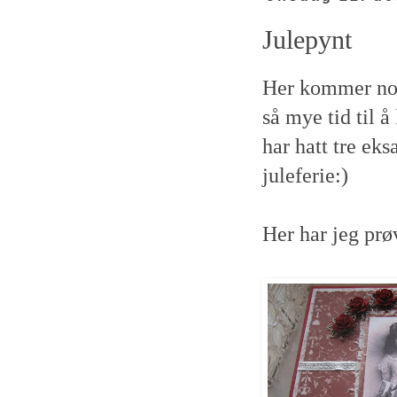
Julepynt
Her kommer noe a
så mye tid til å
har hatt tre ek
juleferie:)
Her har jeg prø