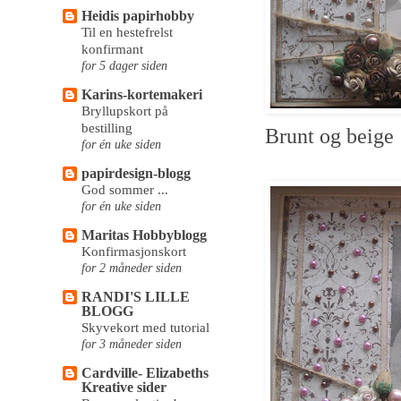
Heidis papirhobby
Til en hestefrelst
konfirmant
for 5 dager siden
Karins-kortemakeri
Bryllupskort på
bestilling
Brunt og beige
for én uke siden
papirdesign-blogg
God sommer ...
for én uke siden
Maritas Hobbyblogg
Konfirmasjonskort
for 2 måneder siden
RANDI'S LILLE
BLOGG
Skyvekort med tutorial
for 3 måneder siden
Cardville- Elizabeths
Kreative sider